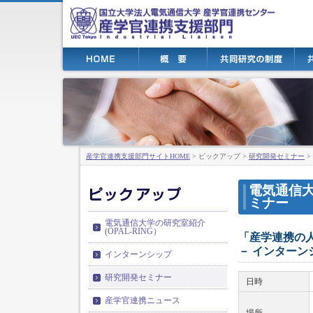
産学官連携支援部門サイトHOME
> ピックアップ >
研究開発セミナー
>
電気通信大
ミナー
電気通信大学の研究室紹介
(OPAL-RING）
「産学連携の
－ インターン
インターンシップ
研究開発セミナー
日時
産学官連携ニュース