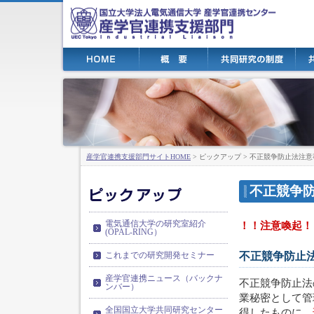
産学官連携支援部門サイトHOME
> ピックアップ > 不正競争防止法注
不正競争
電気通信大学の研究室紹介
！！注意喚起！
(OPAL-RING）
これまでの研究開発セミナー
不正競争防止
産学官連携ニュース（バックナ
不正競争防止法
ンバー）
業秘密として管
全国国立大学共同研究センター
得したものに、