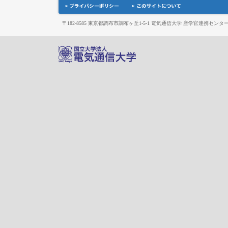
〒182-8585 東京都調布市調布ヶ丘1-5-1 電気通信大学 産学官連携センタ