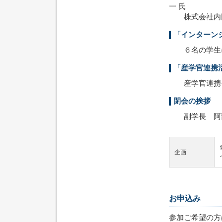
一 氏
株式会社内田
「インターン
６名の学生に
「産学官連携
産学官連携セ
閉会の挨拶
副学長 阿
企画
お申込み
参加ご希望の方