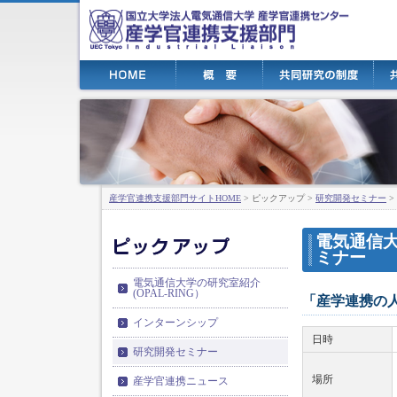
産学官連携支援部門サイトHOME
> ピックアップ >
研究開発セミナー
>
電気通信大
ミナー
電気通信大学の研究室紹介
(OPAL-RING）
「産学連携の人
インターンシップ
日時
研究開発セミナー
場所
産学官連携ニュース