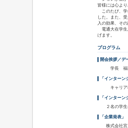
皆様には心より
このたび、学
した。また、受
入の効果、その
電通大在学生
げます。
プログラム
開会挨拶／デ
学長 福
「インターン
キャリア教
「インターン
２名の学生に
「企業発表」
株式会社宮川