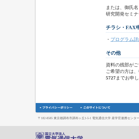
または、御氏名
研究開発セミナ
チラシ・FAX
・
プログラム詳細
その他
資料の残部がご
ご希望の方は、
5727
までお申し
〒182-8585 東京都調布市調布ヶ丘1-5-1 電気通信大学 産学官連携センタ